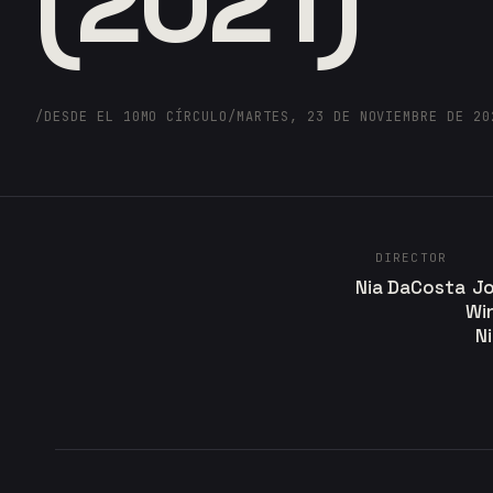
(2021)
/
DESDE EL 10MO CÍRCULO
/
MARTES, 23 DE NOVIEMBRE DE 20
DIRECTOR
Nia DaCosta
Jo
Wi
N