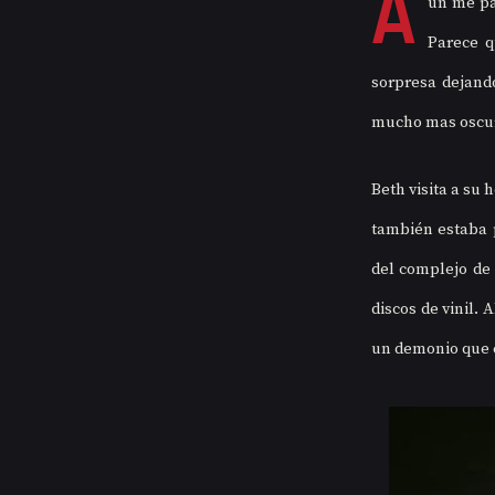
A
ún me pa
Parece q
sorpresa dejando
mucho mas oscu
Beth visita a su 
también estaba p
del complejo de 
discos de vinil. 
un demonio que c