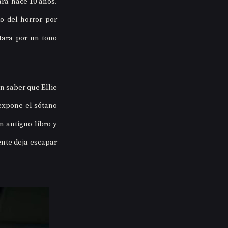
ra hace 10 años. 
 del horror por 
ara por un tono 
 saber que Ellie 
expone el sótano 
 antiguo libro y 
nte deja escapar 