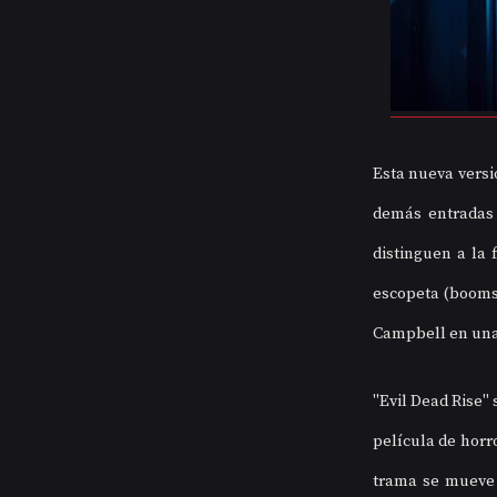
Esta nueva versió
demás entradas 
distinguen a la 
escopeta (boomst
Campbell en una 
"Evil Dead Rise" 
película de horro
trama se mueve d