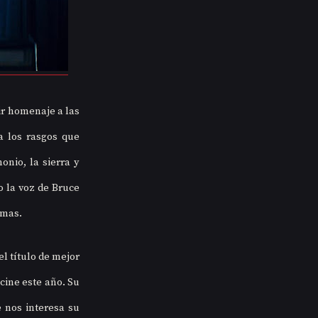
ir homenaje a las 
 los rasgos que 
nio, la sierra y 
 la voz de Bruce 
amas.
l título de mejor 
cine este año. Su 
nos interesa su 