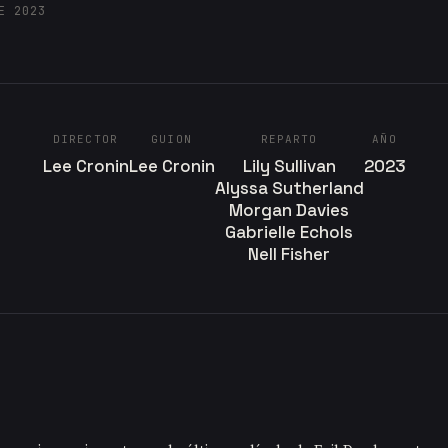
E 2023
DIRECTOR
GUION
REPARTO
AÑO
Lee Cronin
Lee Cronin
Lily Sullivan
2023
Alyssa Sutherland
Morgan Davies
Gabrielle Echols
Nell Fisher