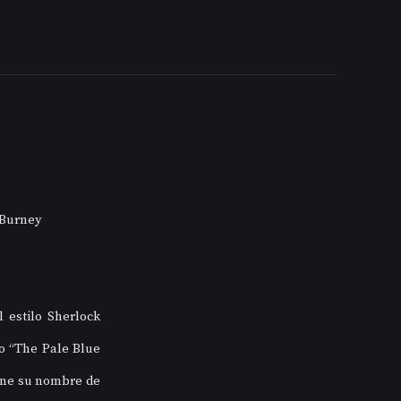
cBurney
 estilo Sherlock 
o “The Pale Blue 
ene su nombre de 