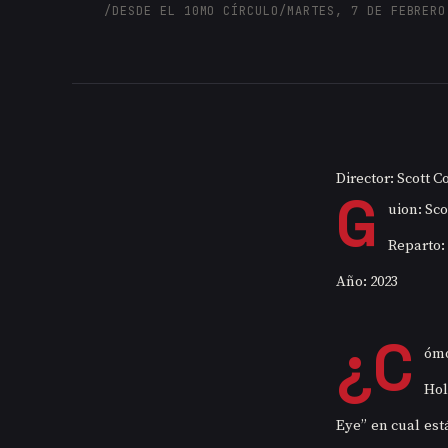
/
DESDE EL 10MO CÍRCULO
/
MARTES, 7 DE FEBRERO
Director: Scott 
G
uion: Sc
Reparto:
Año: 2023
¿C
ómo
Hol
Eye” en cual est