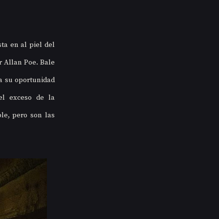
a en al piel del 
 Allan Poe. Bale 
 su oportunidad 
l exceso de la 
e, pero son las 